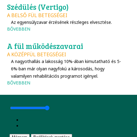
Szédülés (Vertigo)
A BELSŐ FÜL BETEGSÉGEI
Az egyensúlyzavar érzésének részleges elvesztése.
BŐVEBBEN
A fül működészavarai
A KÖZÉPFÜL BETEGSÉGEI
A nagyothallás a lakosság 10%-ában kimutatható és 5-
6%-ban már olyan nagyfokú a károsodás, hogy
valamilyen rehabilitációs programot igényel.
BŐVEBBEN