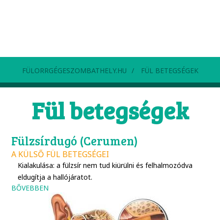
FÜLORRGÉGESZOMBATHELY.HU
FÜL BETEGSÉGEK
Fül betegségek
Fülzsírdugó (Cerumen)
A KÜLSŐ FÜL BETEGSÉGEI
Kialakulása: a fülzsír nem tud kiürülni és felhalmozódva
eldugítja a hallójáratot.
BŐVEBBEN