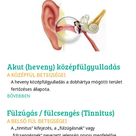
Akut (heveny) középfülgyulladás
A KÖZÉPFÜL BETEGSÉGEI
A heveny középfülgyulladás a dobhártya mögötti terület
fertőzéses állapota.
BŐVEBBEN
Fülzúgás / fülcsengés (Tinnitus)
A BELSŐ FÜL BETEGSÉGEI
A „tinnitus” kifejezés, a „fülzúgásnak” vagy
„fülcsengésnek” nevezett jelenség orvosi megfelelője.