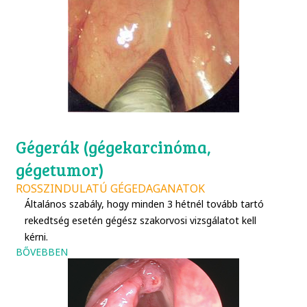
Gégerák (gégekarcinóma,
gégetumor)
ROSSZINDULATÚ GÉGEDAGANATOK
Általános szabály, hogy minden 3 hétnél tovább tartó
rekedtség esetén gégész szakorvosi vizsgálatot kell
kérni.
BŐVEBBEN