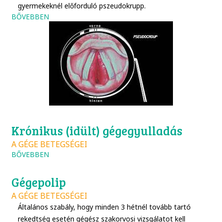
gyermekeknél előforduló pszeudokrupp.
BŐVEBBEN
Krónikus (idült) gégegyulladás
A GÉGE BETEGSÉGEI
BŐVEBBEN
Gégepolip
A GÉGE BETEGSÉGEI
Általános szabály, hogy minden 3 hétnél tovább tartó
rekedtség esetén gégész szakorvosi vizsgálatot kell