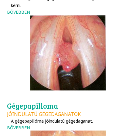
kérni.
BŐVEBBEN
Gégepapilloma
JÓINDULATÚ GÉGEDAGANATOK
A
gégepapillóma jóindulatú gégedaganat.
BŐVEBBEN