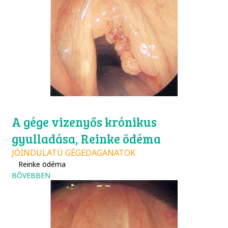
A gége vizenyős krónikus
gyulladása, Reinke ödéma
JÓINDULATÚ GÉGEDAGANATOK
Reinke ödéma
BŐVEBBEN