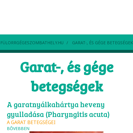
FÜLORRGÉGESZOMBATHELY.HU
GARAT-, ÉS GÉGE BETEGSÉGEK
Garat-, és gége
betegségek
A garatnyálkahártya heveny
gyulladása (Pharyngitis acuta)
A GARAT BETEGSÉGEI
BŐVEBBEN